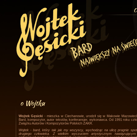
O
o Wojtku
Wojtek Gęsicki
- mieszka w Ciechanowie, urodził się w Makowie Mazowiec
Bard, kompozytor, autor tekstów, konferansjer, wykonawca. Od 1991 roku czł
Związku Autorów i Kompozytorów Polskich ZAKR.
Wojtek - bard, który tak jak my wszyscy, wychodząc na ulicę pragnie spo
drugiego człowieka. Z wielkim wyczuciem artystycznym nawiązującym