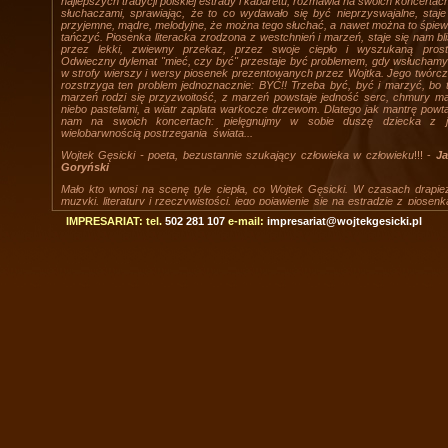
najlepszych tradycji polskiej estrady i kabaretu, rozmawia na swoich koncertac
słuchaczami, sprawiając, że to co wydawało się być nieprzyswajalne, staje
przyjemne, mądre, melodyjne, że można tego słuchać, a nawet można to śpiew
tańczyć. Piosenka literacka zrodzona z westchnień i marzeń, staje się nam bl
przez lekki, zwiewny przekaz, przez swoje ciepło i wyszukaną prost
Odwieczny dylemat "mieć, czy być" przestaje być problemem, gdy wsłuchamy
w strofy wierszy i wersy piosenek prezentowanych przez Wojtka. Jego twórc
rozstrzyga ten problem jednoznacznie: BYĆ!! Trzeba być, być i marzyć, bo 
marzeń rodzi się przyzwoitość, z marzeń powstaje jedność serc, chmury ma
niebo pastelami, a wiatr zaplata warkocze drzewom. Dlatego jak mantrę powt
nam na swoich koncertach: pielęgnujmy w sobie duszę dziecka z j
wielobarwnością postrzegania świata...
Wojtek Gęsicki - poeta, bezustannie szukający człowieka w człowieku
!!! -
Ja
Goryński
Mało kto wnosi na scenę tyle ciepła, co Wojtek Gęsicki. W czasach drapie
muzyki, literatury i rzeczywistości, jego pojawienie się na estradzie z piosenk
które śpiewa powoduje, że przez moment przenosimy się w świat nam blis
IMPRESARIAT: tel.
502 281 107
e-mail:
impresariat@wojtekgesicki.pl
przyjazny. Polecam. -
Krzysztof Daukszewicz
To było wiele wcieleń temu:
Wojtek Gęsicki był wówczas najmłodszy
najmniejszym pastuszkiem. Grał na gęślikach, fujarce, wierzbowej korze
,
l
brzozowym
i źdźble trawy. Bydlątka oczarowane skupiały się przy graj
Gęsickim i nie miały zamiaru wchodzić w szkodę. Zachowywały się jak wycie
szkolna z Ciaputkowa w McDonald'sie. Sytuacja, zaprawdę powiadam Wam, 
jak z Chełmońskiego, a oczarowane ptactwo zwalniało nad grającym Gęsic
Minęło wiele wcieleń i Stwórca zatęsknił za prostym, jasnym przekazem; ch
znów zobaczyc zasłuchane bydlątka i zwalniające ptactwo. - Teraz będziesz
duży
-
powiedział stwarzając Wojtka
-
właściwie powinieneś grać na kontrab
poziomym, bo każda gitara będzie dla Ciebie za mała, ale jakżeś sie uparł, to 
Chłopaku. I Wojtek gra. Słucham go od lat i bardzo Wam polecam -
P
Bałtroczyk
WAŻNIEJSZE NAGRODY I TROFEA
I Nagroda na Ogólnopolskim Przeglądzie Piosenki Autorskiej OPPA
Warszawie